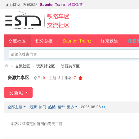
设为首页
收藏本站
Saunter Trainz
洋京铁道
交流社区
积分兑换
Saunter Trainz
洋京铁道
授权
»
交流社区
›
玩家讨论区
›
资源共享区
Sa
资源共享区
今日:
0
|
主题:
3
|
排名:
7
un
发新帖
ter
Tr
全部主题
最新
热门
热帖
精华
更多
2026-08-06
ai
nz
本版块或指定的范围内尚无主题
铁
路