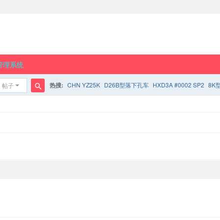
管理系统
热搜:
CHN YZ25K
D26B型落下孔车
HXD3A #0002 SP2
8K
帖子
搜
索