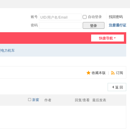
账号
自动登录
找回密码
密码
注册通行证
登录
快捷导航
型电力机车
收藏本版
|
订阅
返 回
新窗
作者
回复/查看
最后发表